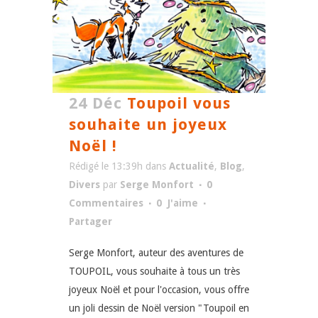
24 Déc
Toupoil vous
souhaite un joyeux
Noël !
Rédigé le 13:39h
dans
Actualité
,
Blog
,
Divers
par
Serge Monfort
0
Commentaires
0
J'aime
Partager
Serge Monfort, auteur des aventures de
TOUPOIL, vous souhaite à tous un très
joyeux Noël et pour l'occasion, vous offre
un joli dessin de Noël version "Toupoil en