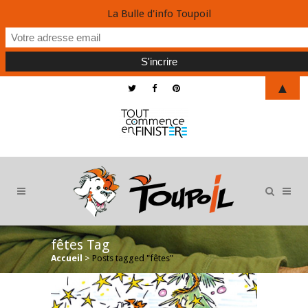
La Bulle d'info Toupoil
▲
fêtes Tag
Accueil
>
Posts tagged "fêtes"