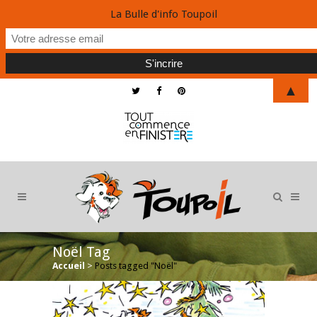
La Bulle d'info Toupoil
▲
Noël Tag
Accueil
>
Posts tagged "Noël"