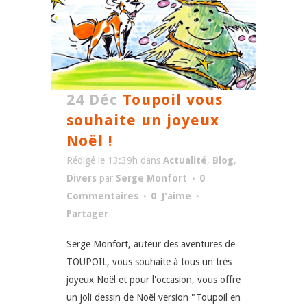
24 Déc
Toupoil vous
souhaite un joyeux
Noël !
Rédigé le 13:39h
dans
Actualité
,
Blog
,
Divers
par
Serge Monfort
0
Commentaires
0
J'aime
Partager
Serge Monfort, auteur des aventures de
TOUPOIL, vous souhaite à tous un très
joyeux Noël et pour l'occasion, vous offre
un joli dessin de Noël version "Toupoil en