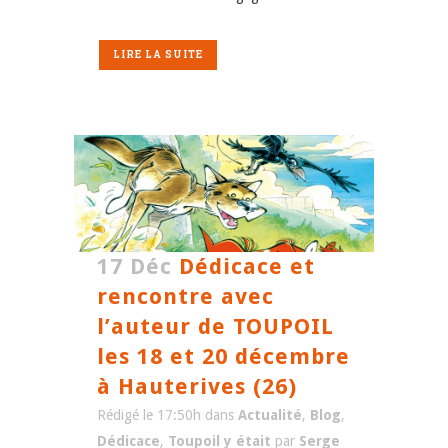
LIRE LA SUITE
17 Déc
Dédicace et
rencontre avec
l’auteur de TOUPOIL
les 18 et 20 décembre
à Hauterives (26)
Rédigé le 17:50h
dans
Actualité
,
Blog
,
Dédicace
,
Toupoil y était
par
Serge