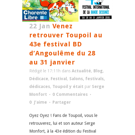
22 Jan
Venez
retrouver Toupoil au
43e festival BD
d’Angoulême du 28
au 31 janvier
Rédigé le 17:11h
dans
Actualité
,
Blog
,
Dédicace
,
Festival
,
Salons, festivals,
dédicaces
,
Toupoil y était
par
Serge
Monfort
0 Commentaires
0
J'aime
Partager
Oyez Oyez ! Fans de Toupoil, vous le
retrouverez, lui et son auteur Serge
Monfort, à la 43e édition du Festival