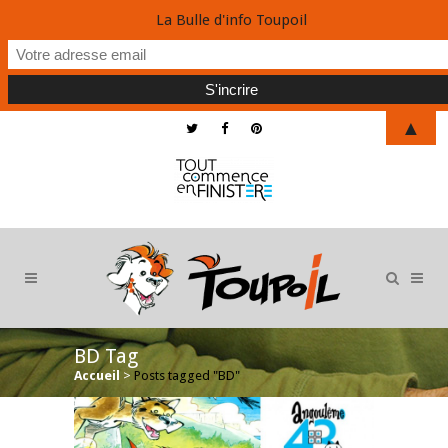
La Bulle d'info Toupoil
▲
BD Tag
Accueil
>
Posts tagged "BD"