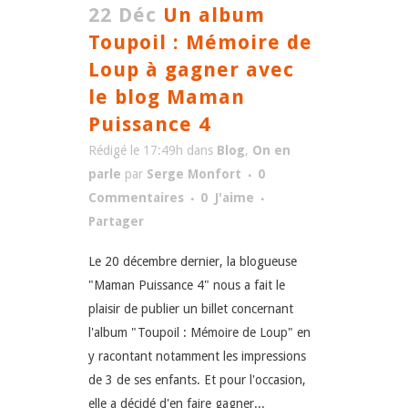
22 Déc
Un album
Toupoil : Mémoire de
Loup à gagner avec
le blog Maman
Puissance 4
Rédigé le 17:49h
dans
Blog
,
On en
parle
par
Serge Monfort
0
Commentaires
0
J'aime
Partager
Le 20 décembre dernier, la blogueuse
"Maman Puissance 4" nous a fait le
plaisir de publier un billet concernant
l'album "Toupoil : Mémoire de Loup" en
y racontant notamment les impressions
de 3 de ses enfants. Et pour l'occasion,
elle a décidé d'en faire gagner...