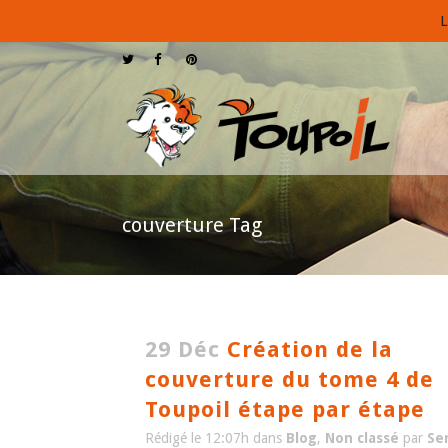
L
couverture Tag
29 Déc
Création de la
couverture du tome 4 de
Toupoil étape par étape
Rédigé le 12:07h
dans
Blog
,
Non classé
par
Se