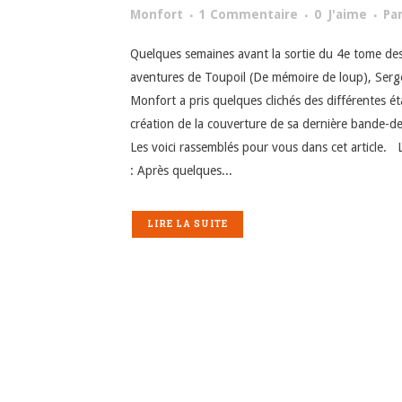
Monfort
1 Commentaire
0
J'aime
Pa
Quelques semaines avant la sortie du 4e tome de
aventures de Toupoil (De mémoire de loup), Serg
Monfort a pris quelques clichés des différentes é
création de la couverture de sa dernière bande-de
Les voici rassemblés pour vous dans cet article. 
: Après quelques...
LIRE LA SUITE