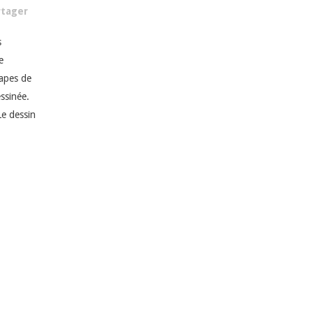
rtager
s
e
tapes de
ssinée.
Le dessin