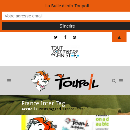
La Bulle d'info Toupoil
▲
France Inter Tag
Accueil
>
Posts tagged "France Inter"