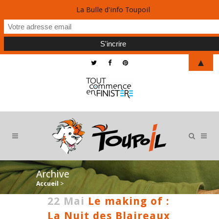
La Bulle d'info Toupoil
▲
Archive
Accueil
>
22 Mai
Le making of :
La Nuit des Blaireaux