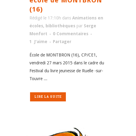
école de MONTBRON
(16)
Rédigé le 17:10h
dans
Animations en
écoles, bibliothèques
par
Serge
Monfort
0 Commentaires
1
J'aime
Partager
École de MONTBRON (16), CP/CE1,
vendredi 27 mars 2015 dans le cadre du
Festival du livre jeunesse de Ruelle -sur-
Touvre ...
LIRE LA SUITE