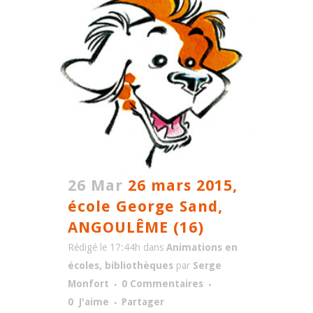
26 Mar
26 mars 2015,
école George Sand,
ANGOULÊME (16)
Rédigé le 17:44h
dans
Animations en
écoles, bibliothèques
par
Serge
Monfort
0 Commentaires
0
J'aime
Partager