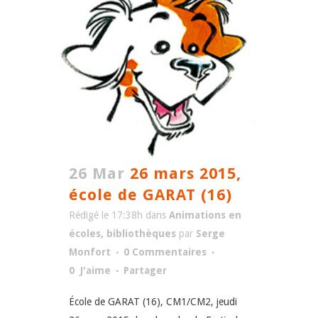
26 Mar
26 mars 2015,
école de GARAT (16)
Rédigé le 17:38h
dans
Animations en
écoles, bibliothèques
par
Serge
Monfort
0 Commentaires
0
J'aime
Partager
École de GARAT (16), CM1/CM2, jeudi