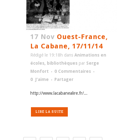
17 Nov
Ouest-France,
La Cabane, 17/11/14
Rédigé le 19:18h
dans
Animations en
écoles, bibliothèques
par
Serge
Monfort
0 Commentaires
0
J'aime
Partager
http://www.lacabanealire.fr/...
LIRE LA SUITE