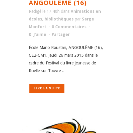
ANGOULÊME (16)
Rédigé le 17:40h
dans
Animations en
écoles, bibliothèques
par
Serge
Monfort
0 Commentaires
0
J'aime
Partager
École Mario Roustan, ANGOULÊME (16),
CE2-CM1, jeudi 26 mars 2015 dans le
cadre du Festival du livre jeunesse de
Ruelle-sur-Touvre ...
LIRE LA SUITE