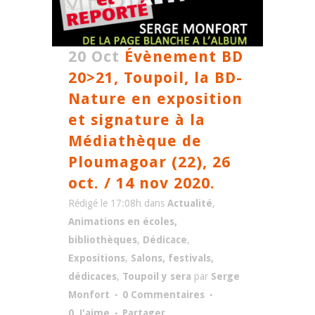
20 Oct
Évènement BD
20>21, Toupoil, la BD-
Nature en exposition
et signature à la
Médiathèque de
Ploumagoar (22), 26
oct. / 14 nov 2020.
Rédigé le 17:08h
dans
Actualité
,
Animations en écoles,
bibliothèques
,
Dédicace
,
Expositions
,
Salons, festivals,
dédicaces
,
Toupoil y sera
par
Serge
Monfort
0 Commentaires
0
J'aime
Partager