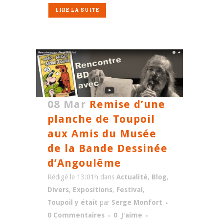
LIRE LA SUITE
08 Mar
Remise d’une
planche de Toupoil
aux Amis du Musée
de la Bande Dessinée
d’Angoulême
Rédigé le 13:01h
dans
Actualité
,
Blog
,
Divers
,
Expositions
,
Festival
,
Toupoil y était
par
Serge Monfort
0 Commentaires
0
J'aime