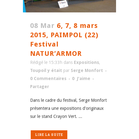
08 Mar
6, 7, 8 mars
2015, PAIMPOL (22)
Festival
NATUR’ARMOR
Rédigé le 15:33h
dans
Expositions
,
Toupoil y était
par
Serge Monfort
0 Commentaires
0
J'aime
Partager
Dans le cadre du festival, Serge Monfort
présentera une expositions d'originaux
sur le stand Crayon Vert. ...
LIRE LA SUITE