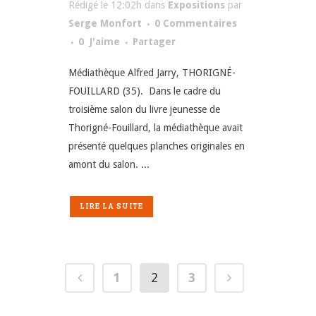
Rédigé le 12:02h
dans
Expositions
par
Serge Monfort
0 Commentaires
0
J'aime
Partager
Médiathèque Alfred Jarry, THORIGNÉ-
FOUILLARD (35). Dans le cadre du
troisième salon du livre jeunesse de
Thorigné-Fouillard, la médiathèque avait
présenté quelques planches originales en
amont du salon. ...
LIRE LA SUITE
1
2
3