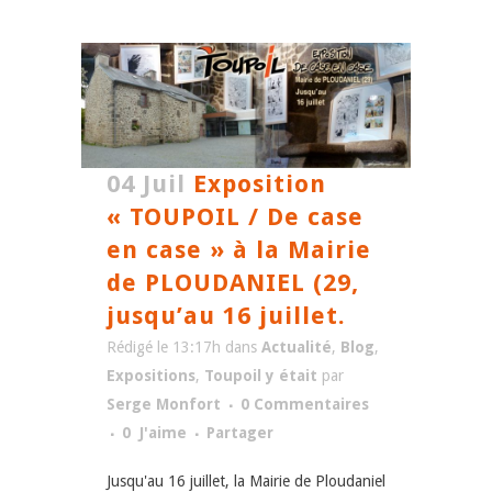
04 Juil
Exposition
« TOUPOIL / De case
en case » à la Mairie
de PLOUDANIEL (29,
jusqu’au 16 juillet.
Rédigé le 13:17h
dans
Actualité
,
Blog
,
Expositions
,
Toupoil y était
par
Serge Monfort
0 Commentaires
0
J'aime
Partager
Jusqu'au 16 juillet, la Mairie de Ploudaniel