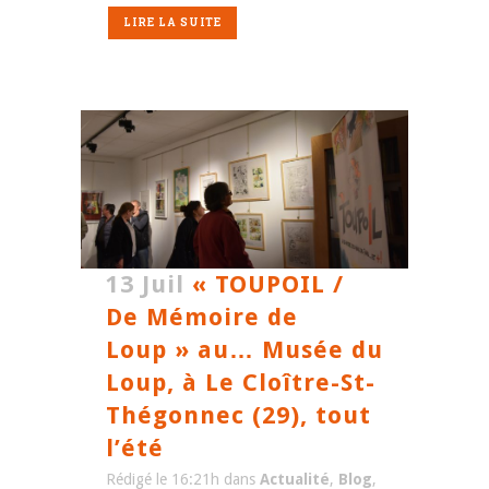
LIRE LA SUITE
13 Juil
« TOUPOIL /
De Mémoire de
Loup » au… Musée du
Loup, à Le Cloître-St-
Thégonnec (29), tout
l’été
Rédigé le 16:21h
dans
Actualité
,
Blog
,