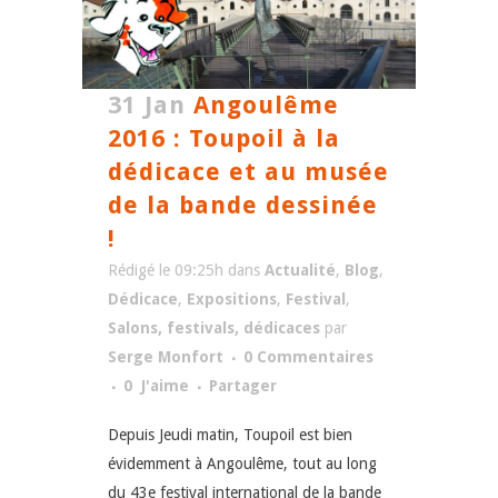
31 Jan
Angoulême
2016 : Toupoil à la
dédicace et au musée
de la bande dessinée
!
Rédigé le 09:25h
dans
Actualité
,
Blog
,
Dédicace
,
Expositions
,
Festival
,
Salons, festivals, dédicaces
par
Serge Monfort
0 Commentaires
0
J'aime
Partager
Depuis Jeudi matin, Toupoil est bien
évidemment à Angoulême, tout au long
du 43e festival international de la bande