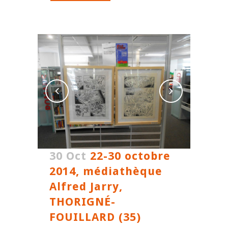
30 Oct
22-30 octobre
2014, médiathèque
Alfred Jarry,
THORIGNÉ-
FOUILLARD (35)