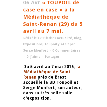
06 Avr
« TOUPOIL de
case en case » à la
Médiathèque de
Saint-Renan (29) du 5
avril au 7 mai.
Rédigé le 17:11h
dans
Actualité
,
Blog
,
Expositions
,
Toupoil y était
par
Serge Monfort
0 Commentaires
0
J'aime
Partager
Du 5 avril au 7 mai 2016,
la
Médiathèque de Saint-
Renan
près de Brest,
accueille la BD Toupoil et
Serge Monfort, son auteur,
dans sa très belle salle
d'exposition.