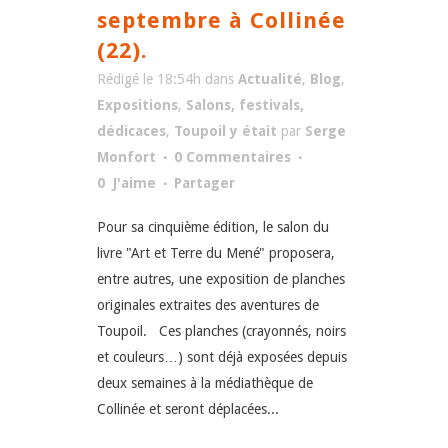
septembre à Collinée
(22).
Rédigé le 18:54h
dans
Actualité
,
Blog
,
Expositions
,
Salons, festivals,
dédicaces
,
Toupoil y était
par
Serge
Monfort
0 Commentaires
0
J'aime
Partager
Pour sa cinquième édition, le salon du
livre "Art et Terre du Mené" proposera,
entre autres, une exposition de planches
originales extraites des aventures de
Toupoil. Ces planches (crayonnés, noirs
et couleurs…) sont déjà exposées depuis
deux semaines à la médiathèque de
Collinée et seront déplacées...