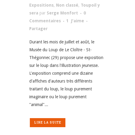
Expositions
,
Non classé
,
Toupoil y
sera
par
Serge Monfort
0
Commentaires
1
J'aime
Partager
Durant les mois de juillet et août, le
Musée du Loup de Le Cloître - St-
Thégonnec (29) propose une exposition
sur le loup dans l'illustration jeunesse.
L'exposition comprend une dizaine
d'affiches d'auteurs très différents
traitant du loup, le loup purement
imaginaire ou le loup purement
"animal"...
LIRE LA SUITE