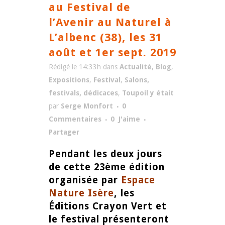
au Festival de
l’Avenir au Naturel à
L’albenc (38), les 31
août et 1er sept. 2019
Rédigé le 14:33h
dans
Actualité
,
Blog
,
Expositions
,
Festival
,
Salons,
festivals, dédicaces
,
Toupoil y était
par
Serge Monfort
0
Commentaires
0
J'aime
Partager
Pendant les deux jours
de cette 23ème édition
organisée par
Espace
Nature Isère
, les
Éditions Crayon Vert et
le festival présenteront