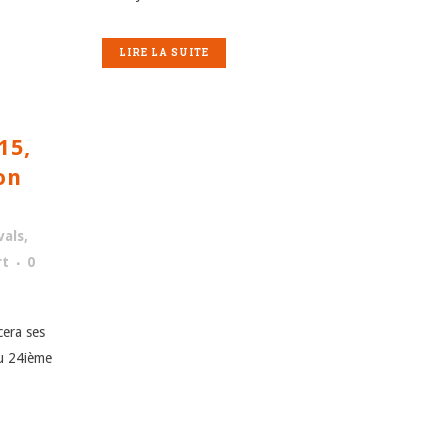
LIRE LA SUITE
15,
on
vals,
rt
0
era ses
du 24ième