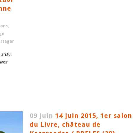
onne
lons,
ge
artager
 13h30,
avoir
09 Juin
14 juin 2015, 1er salon
du Livre, château de