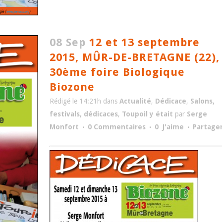
08 Sep
12 et 13 septembre
2015, MÛR-DE-BRETAGNE (22),
30ème foire Biologique
Biozone
Rédigé le 14:21h
dans
Actualité
,
Dédicace
,
Salons,
festivals, dédicaces
,
Toupoil y était
par
Serge
Monfort
0 Commentaires
0
J'aime
Partage