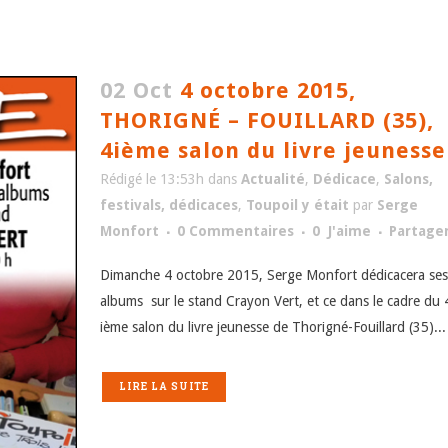
02 Oct
4 octobre 2015,
THORIGNÉ – FOUILLARD (35),
4ième salon du livre jeunesse
Rédigé le 13:53h
dans
Actualité
,
Dédicace
,
Salons,
festivals, dédicaces
,
Toupoil y était
par
Serge
Monfort
0 Commentaires
0
J'aime
Partage
Dimanche 4 octobre 2015, Serge Monfort dédicacera ses
albums sur le stand Crayon Vert, et ce dans le cadre du 
ième salon du livre jeunesse de Thorigné-Fouillard (35)...
LIRE LA SUITE