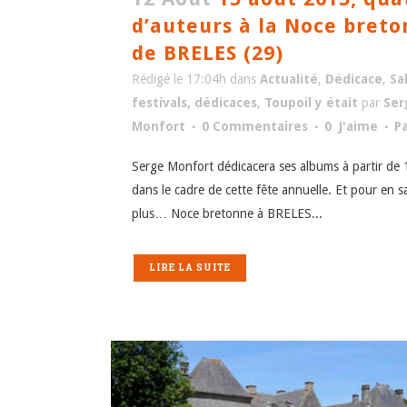
d’auteurs à la Noce bret
de BRELES (29)
Rédigé le 17:04h
dans
Actualité
,
Dédicace
,
Sa
festivals, dédicaces
,
Toupoil y était
par
Ser
Monfort
0 Commentaires
0
J'aime
P
Serge Monfort dédicacera ses albums à partir de
dans le cadre de cette fête annuelle. Et pour en s
plus… Noce bretonne à BRELES...
LIRE LA SUITE