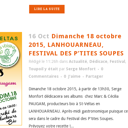
LIRE LA SUITE
16 Oct
Dimanche 18 octobre
2015, LANHOUARNEAU,
FESTIVAL DES P’TITES SOUPES
Rédigé le 11:26h
dans
Actualité
,
Dédicace
,
Festival
,
Toupoil y était
par
Serge Monfort
0
Commentaires
0
J'aime
Partager
Dimanche 18 octobre 2015, à partir de 13h30, Serge
Monfort dédicacera ses albums chez Marc & Cécilia
PAUGAM, producteurs bio à St-Veltas en
LANHOUARNEAU. Après-midi gastronomique puisque ce
sera dans le cadre du Festival des P'tites Soupes.
Prévoyez votre recette !...