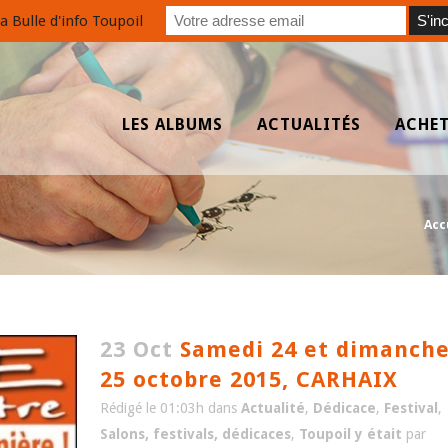
a Bulle d'info Toupoil
LES ALBUMS
ACTUALITÉS
ACHE
Acc
23 Oct
Samedi 24 et dimanch
25 octobre 2015, CARHAIX
Rédigé le 01:03h
dans
Actualité
,
Dédicace
,
Festival
,
Salons, festivals, dédicaces
,
Toupoil y était
par