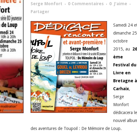
Serge Monfort
0 Commentaires
0
J'aime
Partager
Samedi 24 e
dimanche 25
octobre
2015, au
2
ème
Festival du
Livre en
Bretagne à
Carhaix
,
Serge
Monfort
dédicacera le
nouvel albu
des aventures de Toupoil : De Mémoire de Loup.