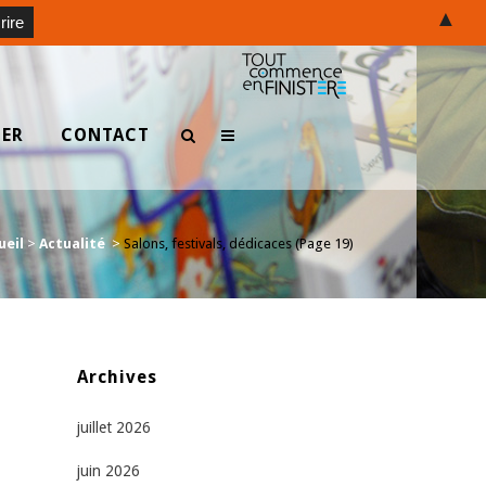
▲
TER
CONTACT
ueil
>
Actualité
>
Salons, festivals, dédicaces
(Page 19)
e
Archives
juillet 2026
juin 2026