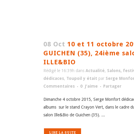
08 Oct
10 et 11 octobre 20
GUICHEN (35), 24ième sal
ILLE&BIO
Rédigé le 16:39h
dans
Actualité
,
Salons, festi
dédicaces
,
Toupoil y était
par
Serge Monfo
Commentaires
0
J'aime
Partager
Dimanche 4 octobre 2015, Serge Monfort dédicac
albums sur le stand Crayon Vert, dans le cadre 
salon Ille&Bio de Guichen (35). ...
LIRE LA SUITE