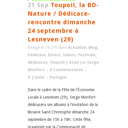
21 Sep
Toupoil, la BD-
Nature / Dédicace-
rencontre dimanche
24 septembre à
Lesneven (29)
Rédigé le 19:21h
dans
Actualité
,
Blog
,
Dédicace
,
Divers
,
Salons, festivals,
dédicaces
,
Toupoil y était
par
Serge
Monfort
0 Commentaires
0
J'aime
Partager
Dans le cadre de la Fête de l'Économie
Locale à Lesneven (29), Serge Monfort
dédicacera ses albums à l'invitation de la
librairie Saint-Christophe dimanche 24
septembre de 15h à 18h. Cette fête,
organisée par la Communauté de