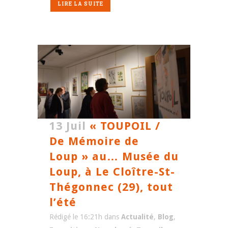
LIRE LA SUITE
13 Juil
« TOUPOIL /
De Mémoire de
Loup » au… Musée du
Loup, à Le Cloître-St-
Thégonnec (29), tout
l’été
Rédigé le 16:21h
dans
Actualité
,
Blog
,