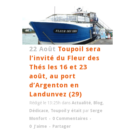
22 Août
Toupoil sera
l’invité du Fleur des
Thés les 16 et 23
août, au port
d’Argenton en
Landunvez (29)
Rédigé le 13:25h
dans
Actualité
,
Blog
,
Dédicace
,
Toupoil y était
par
Serge
Monfort
0 Commentaires
0
J'aime
Partager