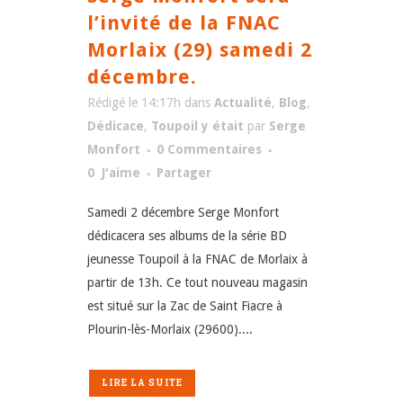
l’invité de la FNAC
Morlaix (29) samedi 2
décembre.
Rédigé le 14:17h
dans
Actualité
,
Blog
,
Dédicace
,
Toupoil y était
par
Serge
Monfort
0 Commentaires
0
J'aime
Partager
Samedi 2 décembre Serge Monfort
dédicacera ses albums de la série BD
jeunesse Toupoil à la FNAC de Morlaix à
partir de 13h. Ce tout nouveau magasin
est situé sur la Zac de Saint Fiacre à
Plourin-lès-Morlaix (29600)....
LIRE LA SUITE