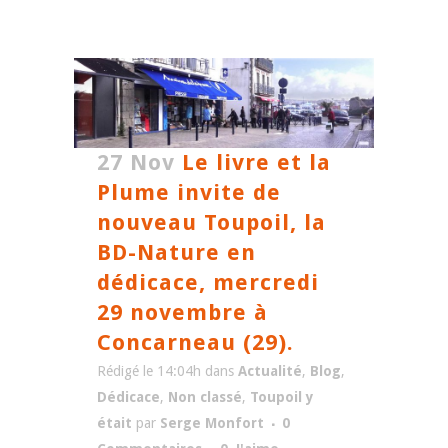
27 Nov
Le livre et la
Plume invite de
nouveau Toupoil, la
BD-Nature en
dédicace, mercredi
29 novembre à
Concarneau (29).
Rédigé le 14:04h
dans
Actualité
,
Blog
,
Dédicace
,
Non classé
,
Toupoil y
était
par
Serge Monfort
0