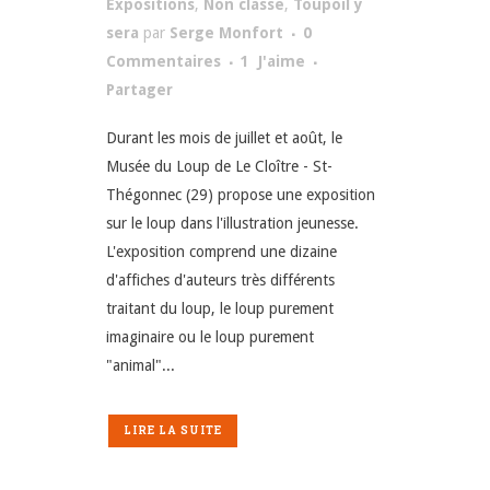
Expositions
,
Non classé
,
Toupoil y
sera
par
Serge Monfort
0
Commentaires
1
J'aime
Partager
Durant les mois de juillet et août, le
Musée du Loup de Le Cloître - St-
Thégonnec (29) propose une exposition
sur le loup dans l'illustration jeunesse.
L'exposition comprend une dizaine
d'affiches d'auteurs très différents
traitant du loup, le loup purement
imaginaire ou le loup purement
"animal"...
LIRE LA SUITE