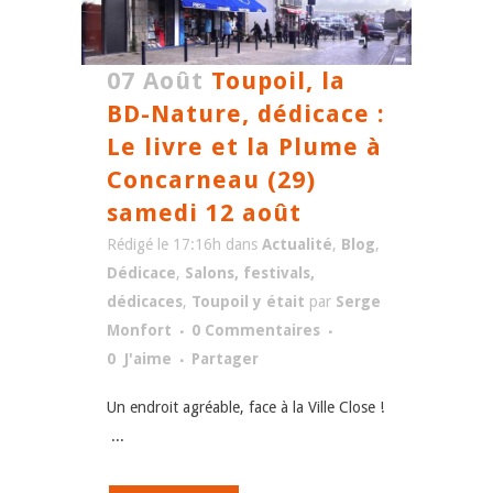
07 Août
Toupoil, la
BD-Nature, dédicace :
Le livre et la Plume à
Concarneau (29)
samedi 12 août
Rédigé le 17:16h
dans
Actualité
,
Blog
,
Dédicace
,
Salons, festivals,
dédicaces
,
Toupoil y était
par
Serge
Monfort
0 Commentaires
0
J'aime
Partager
Un endroit agréable, face à la Ville Close !
...