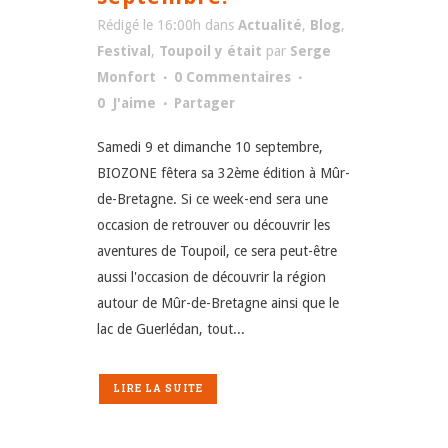
Rédigé le 16:00h
dans
Actualité
,
Blog
,
Festival
,
Toupoil y était
par
Serge
Monfort
0 Commentaires
0
J'aime
Partager
Samedi 9 et dimanche 10 septembre,
BIOZONE fêtera sa 32ème édition à Mûr-
de-Bretagne. Si ce week-end sera une
occasion de retrouver ou découvrir les
aventures de Toupoil, ce sera peut-être
aussi l'occasion de découvrir la région
autour de Mûr-de-Bretagne ainsi que le
lac de Guerlédan, tout...
LIRE LA SUITE