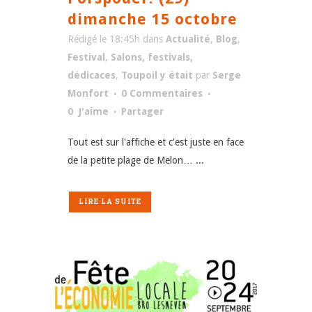
dimanche 15 octobre
Rédigé le 18:45h
dans
Actualité
,
Blog
,
Festival
,
Salons, festivals,
dédicaces
,
Toupoil y était
par
Serge
Monfort
0 Commentaires
0
J'aime
Partager
Tout est sur l'affiche et c'est juste en face
de la petite plage de Melon… ...
LIRE LA SUITE