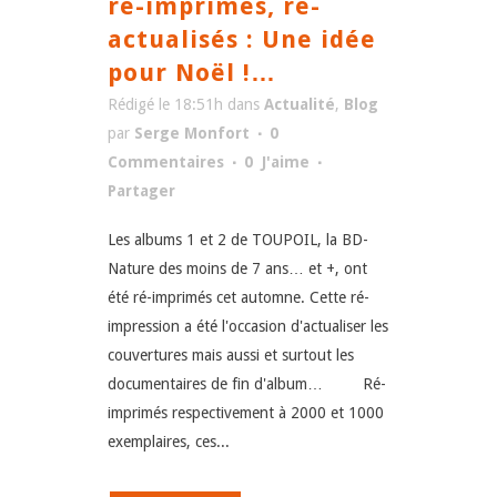
ré-imprimés, ré-
actualisés : Une idée
pour Noël !…
Rédigé le 18:51h
dans
Actualité
,
Blog
par
Serge Monfort
0
Commentaires
0
J'aime
Partager
Les albums 1 et 2 de TOUPOIL, la BD-
Nature des moins de 7 ans… et +, ont
été ré-imprimés cet automne. Cette ré-
impression a été l'occasion d'actualiser les
couvertures mais aussi et surtout les
documentaires de fin d'album… Ré-
imprimés respectivement à 2000 et 1000
exemplaires, ces...