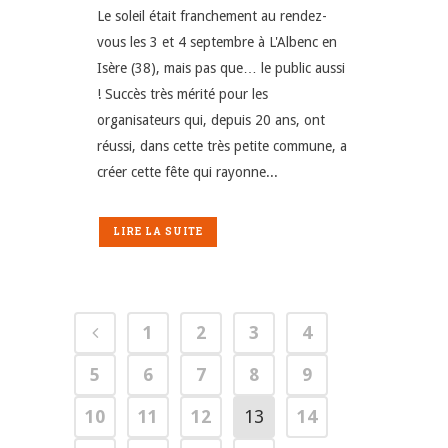
Le soleil était franchement au rendez-
vous les 3 et 4 septembre à L'Albenc en
Isère (38), mais pas que… le public aussi
! Succès très mérité pour les
organisateurs qui, depuis 20 ans, ont
réussi, dans cette très petite commune, a
créer cette fête qui rayonne...
LIRE LA SUITE
1
2
3
4
5
6
7
8
9
10
11
12
13
14