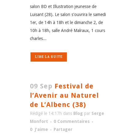
salon BD et Illustration jeunesse de
Luisant (28). Le salon s'ouvrira le samedi
1er, de 14h à 18h et le dimanche 2, de
10h à 18h, salle André Malraux, 1 cours
charles...
LIRE LA SUITE
09 Sep
Festival de
l’Avenir au Naturel
de L’Albenc (38)
Rédigé le 14:17h
dans
Blog
par
Serge
Monfort
0 Commentaires
0
J'aime
Partager