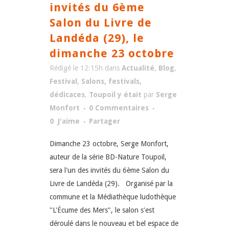
invités du 6ème
Salon du Livre de
Landéda (29), le
dimanche 23 octobre
Rédigé le 12:15h
dans
Actualité
,
Blog
,
Festival
,
Salons, festivals,
dédicaces
,
Toupoil y était
par
Serge
Monfort
0 Commentaires
0
J'aime
Partager
Dimanche 23 octobre, Serge Monfort,
auteur de la série BD-Nature Toupoil,
sera l'un des invités du 6ème Salon du
Livre de Landéda (29). Organisé par la
commune et la Médiathèque ludothèque
"L'Écume des Mers", le salon s'est
déroulé dans le nouveau et bel espace de