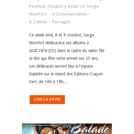
Festival
,
Toupoil y était
par
Serge
Monfort
0 Commentaires
0
J'aime
Partager
Ce week-end, 8 et 9 octobre, Serge
Monfort dédicacera ses albums à
GUICHEN (35) dans le cadre du salon Ille
et Bio qui fête cette année ses 25 ans.
Les dédicaces auront lieu à l'espace
Galatée sur le stand des Éditions Crayon
Vert, de 10h à 19h,...
LIRE LA SUITE