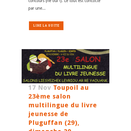
concours (hé oui !). Le tout est concocté
par une...
LIRE LA SUITE
17 Nov
Toupoil au
23ème salon
multilingue du livre
jeunesse de
Pluguffan (29),