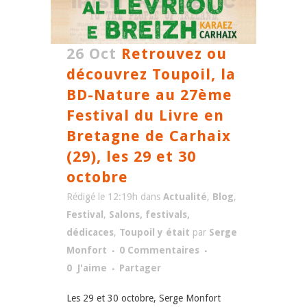
26 Oct
Retrouvez ou
découvrez Toupoil, la
BD-Nature au 27ème
Festival du Livre en
Bretagne de Carhaix
(29), les 29 et 30
octobre
Rédigé le 12:19h
dans
Actualité
,
Blog
,
Festival
,
Salons, festivals,
dédicaces
,
Toupoil y était
par
Serge
Monfort
0 Commentaires
0
J'aime
Partager
Les 29 et 30 octobre, Serge Monfort