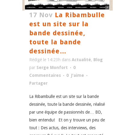
17 Nov
La Ribambulle
est un site sur la
bande dessinée,
toute la bande
dessinée…
Rédigé le 14:23h
dans
Actualité
,
Blog
par
Serge Monfort
0
Commentaires
0
J'aime
Partager
La Ribambulle est un site sur la bande
dessinée, toute la bande dessinée, réalisé
par une équipe de passionnés de… BD,
bien entendu! Et on y trouve un peu de
tout : Des actus, des interviews, des