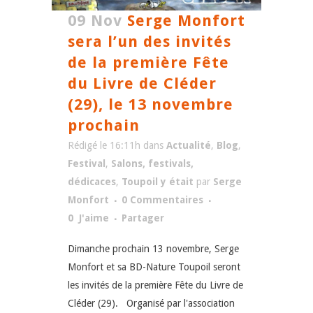
09 Nov
Serge Monfort
sera l’un des invités
de la première Fête
du Livre de Cléder
(29), le 13 novembre
prochain
Rédigé le 16:11h
dans
Actualité
,
Blog
,
Festival
,
Salons, festivals,
dédicaces
,
Toupoil y était
par
Serge
Monfort
0 Commentaires
0
J'aime
Partager
Dimanche prochain 13 novembre, Serge
Monfort et sa BD-Nature Toupoil seront
les invités de la première Fête du Livre de
Cléder (29). Organisé par l'association