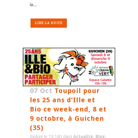
la...
LIRE LA SUITE
07 Oct
Toupoil pour
les 25 ans d’Ille et
Bio ce week-end, 8 et
9 octobre, à Guichen
(35)
Rédigé le 19:16h
dans
Actualité
,
Blog
,