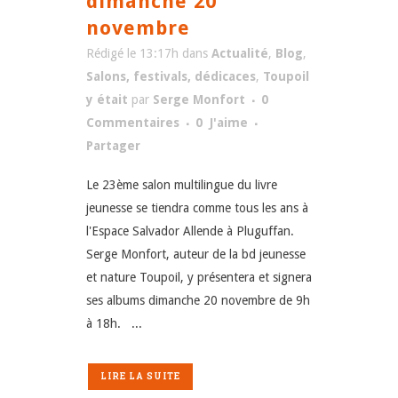
dimanche 20
novembre
Rédigé le 13:17h
dans
Actualité
,
Blog
,
Salons, festivals, dédicaces
,
Toupoil
y était
par
Serge Monfort
0
Commentaires
0
J'aime
Partager
Le 23ème salon multilingue du livre
jeunesse se tiendra comme tous les ans à
l'Espace Salvador Allende à Pluguffan.
Serge Monfort, auteur de la bd jeunesse
et nature Toupoil, y présentera et signera
ses albums dimanche 20 novembre de 9h
à 18h. ...
LIRE LA SUITE