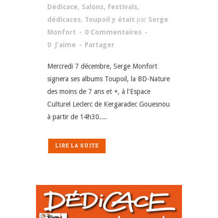
Dédicace
,
Salons, festivals,
dédicaces
,
Toupoil y était
par
Serge
Monfort
0 Commentaires
0
J'aime
Partager
Mercredi 7 décembre, Serge Monfort
signera ses albums Toupoil, la BD-Nature
des moins de 7 ans et +, à l'Espace
Culturel Leclerc de Kergaradec Gouesnou
à partir de 14h30....
LIRE LA SUITE