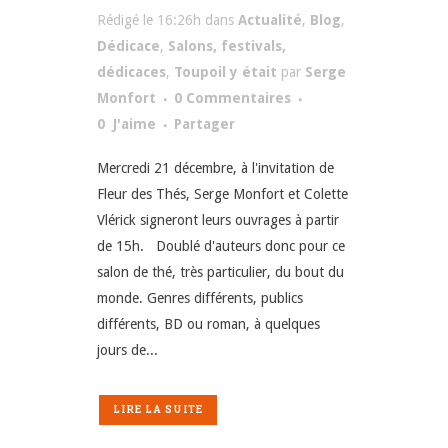
Rédigé le 16:26h
dans
Actualité
,
Blog
,
Dédicace
,
Salons, festivals,
dédicaces
,
Toupoil y était
par
Serge
Monfort
0 Commentaires
0
J'aime
Partager
Mercredi 21 décembre, à l'invitation de
Fleur des Thés, Serge Monfort et Colette
Vlérick signeront leurs ouvrages à partir
de 15h. Doublé d'auteurs donc pour ce
salon de thé, très particulier, du bout du
monde. Genres différents, publics
différents, BD ou roman, à quelques
jours de...
LIRE LA SUITE