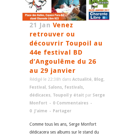
21 Jan
Venez
retrouver ou
découvrir Toupoil au
44e festival BD
d’Angoulême du 26
au 29 janvier
Rédigé le 22:38h
dans
Actualité
,
Blog
,
Festival
,
Salons, festivals,
dédicaces
,
Toupoil y était
par
Serge
Monfort
0 Commentaires
0
J'aime
Partager
Comme tous les ans, Serge Monfort
dédicacera ses albums sur le stand du