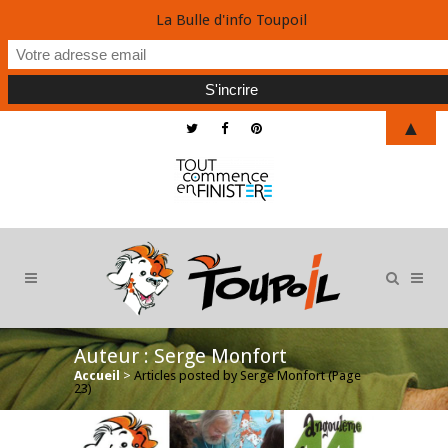
La Bulle d'info Toupoil
▲
Auteur : Serge Monfort
Accueil
>
Articles posted by Serge Monfort
(Page
23)