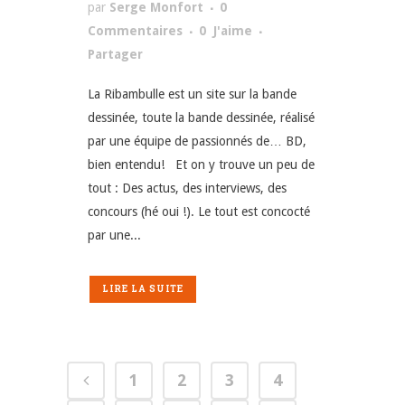
par
Serge Monfort
0
Commentaires
0
J'aime
Partager
La Ribambulle est un site sur la bande
dessinée, toute la bande dessinée, réalisé
par une équipe de passionnés de… BD,
bien entendu! Et on y trouve un peu de
tout : Des actus, des interviews, des
concours (hé oui !). Le tout est concocté
par une...
LIRE LA SUITE
1
2
3
4