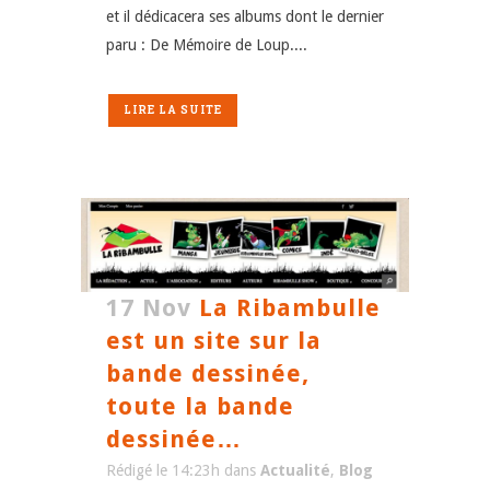
et il dédicacera ses albums dont le dernier
paru : De Mémoire de Loup....
LIRE LA SUITE
17 Nov
La Ribambulle
est un site sur la
bande dessinée,
toute la bande
dessinée…
Rédigé le 14:23h
dans
Actualité
,
Blog