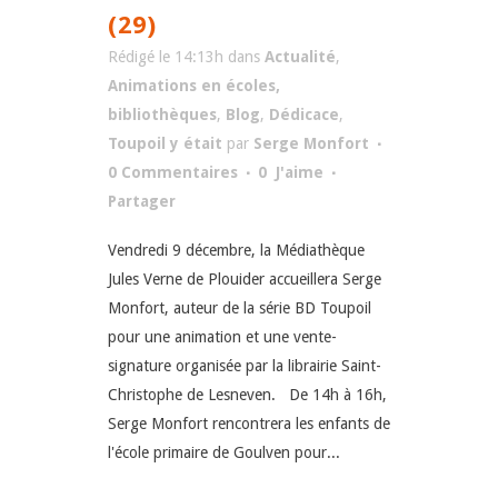
(29)
Rédigé le 14:13h
dans
Actualité
,
Animations en écoles,
bibliothèques
,
Blog
,
Dédicace
,
Toupoil y était
par
Serge Monfort
0 Commentaires
0
J'aime
Partager
Vendredi 9 décembre, la Médiathèque
Jules Verne de Plouider accueillera Serge
Monfort, auteur de la série BD Toupoil
pour une animation et une vente-
signature organisée par la librairie Saint-
Christophe de Lesneven. De 14h à 16h,
Serge Monfort rencontrera les enfants de
l'école primaire de Goulven pour...