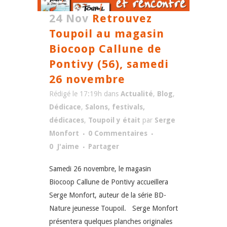
24 Nov
Retrouvez
Toupoil au magasin
Biocoop Callune de
Pontivy (56), samedi
26 novembre
Rédigé le 17:19h
dans
Actualité
,
Blog
,
Dédicace
,
Salons, festivals,
dédicaces
,
Toupoil y était
par
Serge
Monfort
0 Commentaires
0
J'aime
Partager
Samedi 26 novembre, le magasin
Biocoop Callune de Pontivy accueillera
Serge Monfort, auteur de la série BD-
Nature jeunesse Toupoil. Serge Monfort
présentera quelques planches originales