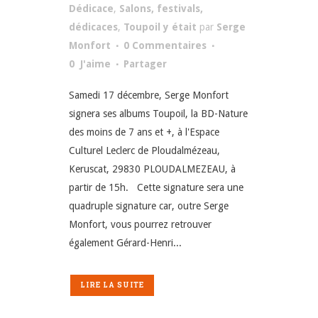
Dédicace
,
Salons, festivals,
dédicaces
,
Toupoil y était
par
Serge
Monfort
0 Commentaires
0
J'aime
Partager
Samedi 17 décembre, Serge Monfort
signera ses albums Toupoil, la BD-Nature
des moins de 7 ans et +, à l'Espace
Culturel Leclerc de Ploudalmézeau,
Keruscat, 29830 PLOUDALMEZEAU, à
partir de 15h. Cette signature sera une
quadruple signature car, outre Serge
Monfort, vous pourrez retrouver
également Gérard-Henri...
LIRE LA SUITE