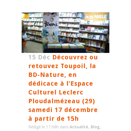
15 Déc
Découvrez ou
retouvez Toupoil, la
BD-Nature, en
dédicace à l’Espace
Culturel Leclerc
Ploudalmézeau (29)
samedi 17 décembre
à partir de 15h
Rédigé le 17:08h
dans
Actualité
,
Blog
,