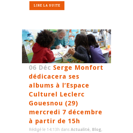
LIRE LA SUITE
06 Déc
Serge Monfort
dédicacera ses
albums à l’Espace
Culturel Leclerc
Gouesnou (29)
mercredi 7 décembre
à partir de 15h
Rédigé le 14:13h
dans
Actualité
,
Blog
,