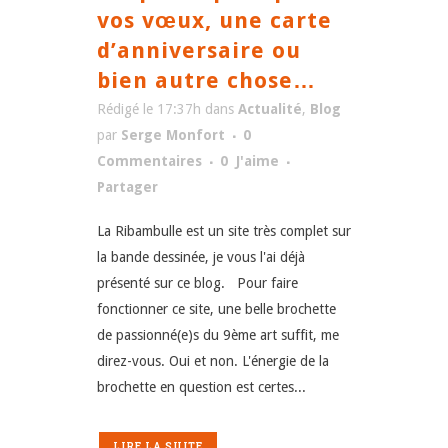
vos vœux, une carte
d’anniversaire ou
bien autre chose…
Rédigé le 17:37h
dans
Actualité
,
Blog
par
Serge Monfort
0
Commentaires
0
J'aime
Partager
La Ribambulle est un site très complet sur
la bande dessinée, je vous l'ai déjà
présenté sur ce blog. Pour faire
fonctionner ce site, une belle brochette
de passionné(e)s du 9ème art suffit, me
direz-vous. Oui et non. L'énergie de la
brochette en question est certes...
LIRE LA SUITE