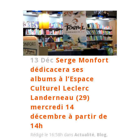
13 Déc
Serge Monfort
dédicacera ses
albums à l’Espace
Culturel Leclerc
Landerneau (29)
mercredi 14
décembre à partir de
14h
Rédigé le 16:58h
dans
Actualité
,
Blog
,