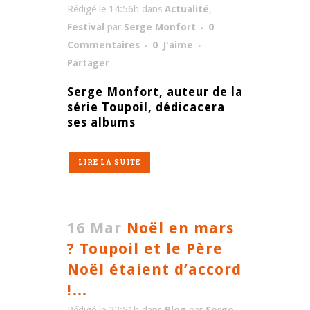
Rédigé le 14:56h
dans
Actualité
,
Festival
par
Serge Monfort
0
Commentaires
0
J'aime
Partager
Serge Monfort, auteur de la
série Toupoil, dédicacera
ses albums
LIRE LA SUITE
16 Mar
Noël en mars
? Toupoil et le Père
Noël étaient d’accord
!…