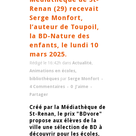
Renan (29) recevait
Serge Monfort,
l’auteur de Toupoil,
la BD-Nature des
enfants, le lundi 10
mars 2025.
Rédigé le 16:42h
dans
Actualité
,
Animations en écoles,
bibliothèques
par
Serge Monfort
4 Commentaires
0
J'aime
Partager
Créé par la Médiathèque de
St-Renan, le prix "BDvore"
propose aux élèves de la
ville une sélection de BD à
découvrir pour les écoles,