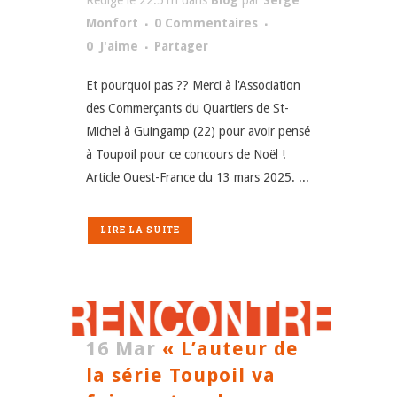
Rédigé le 22:51h
dans
Blog
par
Serge
Monfort
0 Commentaires
0
J'aime
Partager
Et pourquoi pas ?? Merci à l'Association
des Commerçants du Quartiers de St-
Michel à Guingamp (22) pour avoir pensé
à Toupoil pour ce concours de Noël !
Article Ouest-France du 13 mars 2025. ...
LIRE LA SUITE
16 Mar
« L’auteur de
la série Toupoil va