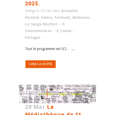
2025.
Rédigé le 18:52h
dans
Actualité
,
Festival
,
Salons, festivals, dédicaces
par
Serge Monfort
0
Commentaires
0
J'aime
Partager
Tout le programme est ICI . ...
LIRE LA SUITE
29 Mar
La
Médiathèque de St-