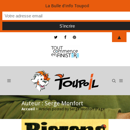
La Bulle d'info Toupoil
▲
Auteur : Serge Monfort
Accueil
>
Articles posted by Serge Monfort
(Page
3)