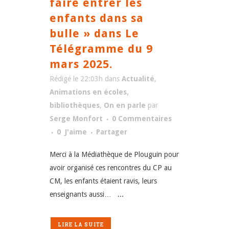
faire entrer les
enfants dans sa
bulle » dans Le
Télégramme du 9
mars 2025.
Rédigé le 22:03h
dans
Actualité
,
Animations en écoles,
bibliothèques
,
On en parle
par
Serge Monfort
0 Commentaires
0
J'aime
Partager
Merci à la Médiathèque de Plouguin pour
avoir organisé ces rencontres du CP au
CM, les enfants étaient ravis, leurs
enseignants aussi… ...
LIRE LA SUITE