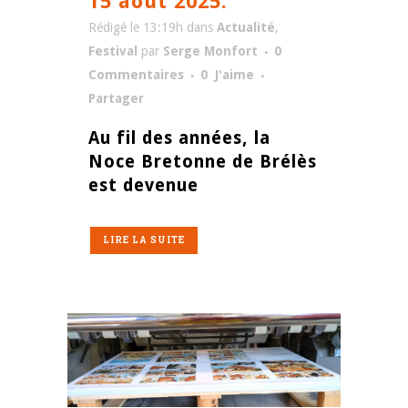
15 août 2025.
Rédigé le 13:19h
dans
Actualité
,
Festival
par
Serge Monfort
0
Commentaires
0
J'aime
Partager
Au fil des années, la
Noce Bretonne de Brélès
est devenue
LIRE LA SUITE