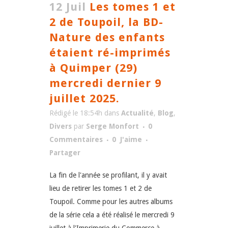
12 Juil
Les tomes 1 et
2 de Toupoil, la BD-
Nature des enfants
étaient ré-imprimés
à Quimper (29)
mercredi dernier 9
juillet 2025.
Rédigé le 18:54h
dans
Actualité
,
Blog
,
Divers
par
Serge Monfort
0
Commentaires
0
J'aime
Partager
La fin de l'année se profilant, il y avait
lieu de retirer les tomes 1 et 2 de
Toupoil. Comme pour les autres albums
de la série cela a été réalisé le mercredi 9
juillet à l'Imprimerie du Commerce à