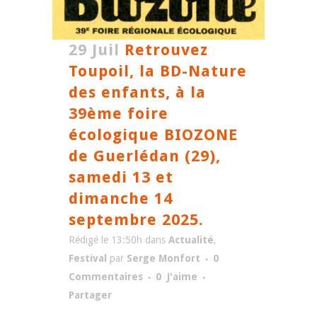
29 Juil
Retrouvez
Toupoil, la BD-Nature
des enfants, à la
39ème foire
écologique BIOZONE
de Guerlédan (29),
samedi 13 et
dimanche 14
septembre 2025.
Rédigé le 13:50h
dans
Actualité
,
Festival
par
Serge Monfort
0
Commentaires
0
J'aime
Partager