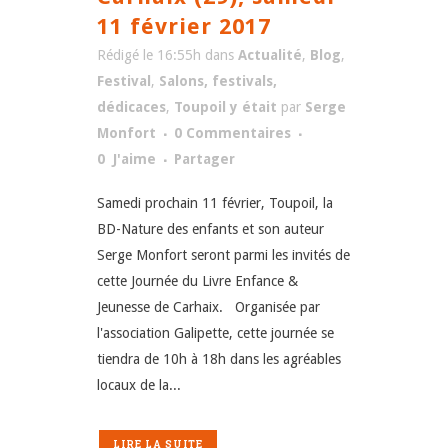
11 février 2017
Rédigé le 16:55h
dans
Actualité
,
Blog
,
Festival
,
Salons, festivals,
dédicaces
,
Toupoil y était
par
Serge
Monfort
0 Commentaires
0
J'aime
Partager
Samedi prochain 11 février, Toupoil, la
BD-Nature des enfants et son auteur
Serge Monfort seront parmi les invités de
cette Journée du Livre Enfance &
Jeunesse de Carhaix. Organisée par
l'association Galipette, cette journée se
tiendra de 10h à 18h dans les agréables
locaux de la...
LIRE LA SUITE