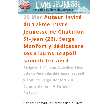
20 Mar
Auteur invité
du 12ème L’Ivre
Jeunesse de Châtillon
St-Jean (26), Serge
Monfort y dédicacera
ses albums Toupoil
samedi 1er avril
Rédigé le 19:11h
dans
Actualité
,
Blog
,
Salons, festivals, dédicaces
,
Toupoil
y était
par
Serge Monfort
0
Commentaires
0
J'aime
Partager
Samedi 1er avril, le 12ème salon du livre