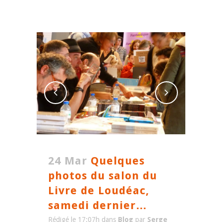
24 Mar
Quelques
photos du salon du
Livre de Loudéac,
samedi dernier…
Rédigé le 17:07h
dans
Blog
par
Serge