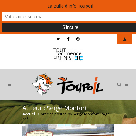
La Bulle d'info Toupoil
▲
Auteur : Serge Monfort
Accueil
>
Articles posted by Serge Monfort
(Page
22)