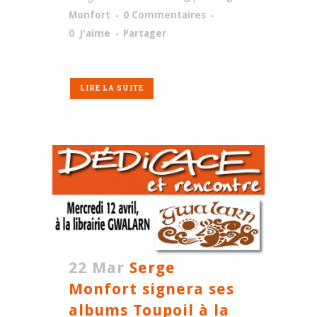
Monfort
0 Commentaires
0
J'aime
Partager
LIRE LA SUITE
22 Mar
Serge
Monfort signera ses
albums Toupoil à la