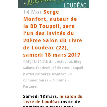
14 Mar
Serge
Monfort, auteur de
la BD Toupoil, sera
l’un des invités du
20ème Salon du Livre
de Loudéac (22),
samedi 18 mars 2017
Rédigé le 12:33h
dans
Actualité
,
Blog
,
Salons, festivals, dédicaces
,
Toupoil
y était
par
Serge Monfort
0
Commentaires
0
J'aime
Partager
Samedi 18 mars,
le salon du
Livre de Loudéac
invite de