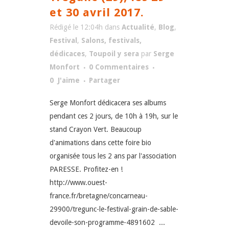
et 30 avril 2017.
Rédigé le 12:04h
dans
Actualité
,
Blog
,
Festival
,
Salons, festivals,
dédicaces
,
Toupoil y sera
par
Serge
Monfort
0 Commentaires
0
J'aime
Partager
Serge Monfort dédicacera ses albums
pendant ces 2 jours, de 10h à 19h, sur le
stand Crayon Vert. Beaucoup
d'animations dans cette foire bio
organisée tous les 2 ans par l'association
PARESSE. Profitez-en !
http://www.ouest-
france.fr/bretagne/concarneau-
29900/tregunc-le-festival-grain-de-sable-
devoile-son-programme-4891602 ...