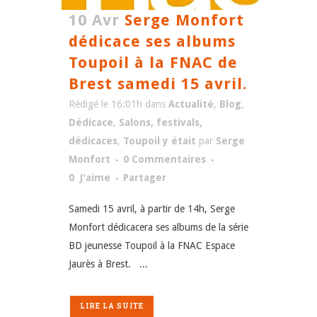
10 Avr
Serge Monfort
dédicace ses albums
Toupoil à la FNAC de
Brest samedi 15 avril.
Rédigé le 16:01h
dans
Actualité
,
Blog
,
Dédicace
,
Salons, festivals,
dédicaces
,
Toupoil y était
par
Serge
Monfort
0 Commentaires
0
J'aime
Partager
Samedi 15 avril, à partir de 14h, Serge
Monfort dédicacera ses albums de la série
BD jeunesse Toupoil à la FNAC Espace
Jaurès à Brest. ...
LIRE LA SUITE