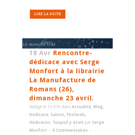
LIRE LA SUITE
18 Avr
Rencontre-
dédicace avec Serge
Monfort à la librairie
La Manufacture de
Romans (26),
dimanche 23 avril.
Rédigé le 13:01h
dans
Actualité
,
Blog
,
Dédicace
,
Salons, festivals,
dédicaces
,
Toupoil y était
par
Serge
Monfort
0 Commentaires