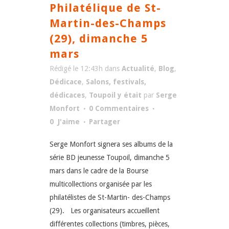
Philatélique de St-
Martin-des-Champs
(29), dimanche 5
mars
Rédigé le 12:43h
dans
Actualité
,
Blog
,
Dédicace
,
Salons, festivals,
dédicaces
,
Toupoil y était
par
Serge
Monfort
0 Commentaires
0
J'aime
Partager
Serge Monfort signera ses albums de la
série BD jeunesse Toupoil, dimanche 5
mars dans le cadre de la Bourse
multicollections organisée par les
philatélistes de St-Martin- des-Champs
(29). Les organisateurs accueillent
différentes collections (timbres, pièces,