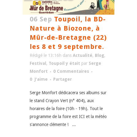
06 Sep
Toupoil, la BD-
Nature à Biozone, à
Mûr-de-Bretagne (22)
les 8 et 9 septembre.
Rédigé le 13:16h
dans
Actualité
,
Blog
,
Festival
,
Toupoil y était
par
Serge
Monfort
0 Commentaires
0
J'aime
Partager
Serge Monfort dédicacera ses albums sur
le stand Crayon Vert (n° 404), aux
horaires de la foire (10h - 19h). Tout le
programme de la foire est ICI et la météo
s'annonce clémente ! ...