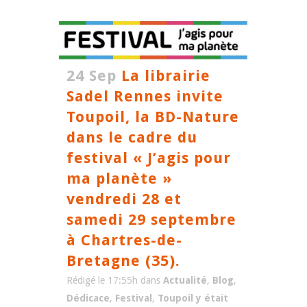
24 Sep
La librairie
Sadel Rennes invite
Toupoil, la BD-Nature
dans le cadre du
festival « J’agis pour
ma planète »
vendredi 28 et
samedi 29 septembre
à Chartres-de-
Bretagne (35).
Rédigé le 17:55h
dans
Actualité
,
Blog
,
Dédicace
,
Festival
,
Toupoil y était