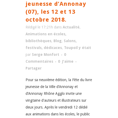
jeunesse d’Annonay
(07), les 12 et 13
octobre 2018.
Rédigé le 17:21h
dans
Actualité
,
Animations en écoles,
bibliothèques
,
Blog
,
Salons,
festivals, dédicaces
,
Toupoil y était
par
Serge Monfort
0
Commentaires
0
J'aime
Partager
Pour sa neuvième édition, la Fête du livre
jeunesse de la Ville d’Annonay et
d’Annonay Rhône Agglo invite une
vingtaine d'auteurs et illustrateurs sur
deux jours. Après le vendredi 12 dédié
aux animations dans les écoles, le public