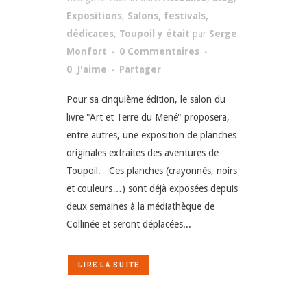
Expositions
,
Salons, festivals,
dédicaces
,
Toupoil y était
par
Serge
Monfort
0 Commentaires
0
J'aime
Partager
Pour sa cinquième édition, le salon du
livre "Art et Terre du Mené" proposera,
entre autres, une exposition de planches
originales extraites des aventures de
Toupoil. Ces planches (crayonnés, noirs
et couleurs…) sont déjà exposées depuis
deux semaines à la médiathèque de
Collinée et seront déplacées...
LIRE LA SUITE