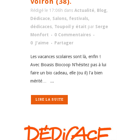
Voiron (38).
Rédigé le 17:06h
dans
Actualité
,
Blog
,
Dédicace
,
Salons, festivals,
dédicaces
,
Toupoil y était
par
Serge
Monfort
0 Commentaires
0
J'aime
Partager
Les vacances scolaires sont là, enfin !
Avec Bioasis Biocoop N'hésitez pas à lui
faire un bio cadeau, elle (ou il) l'a bien
mérité… ...
LIRE LA SUITE