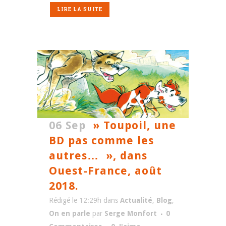
LIRE LA SUITE
06 Sep
» Toupoil, une
BD pas comme les
autres… », dans
Ouest-France, août
2018.
Rédigé le 12:29h
dans
Actualité
,
Blog
,
On en parle
par
Serge Monfort
0