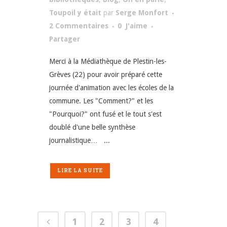
Toupoil y était
par
Serge Monfort
2 Commentaires
0
J'aime
Partager
Merci à la Médiathèque de Plestin-les-
Grèves (22) pour avoir préparé cette
journée d'animation avec les écoles de la
commune. Les "Comment?" et les
"Pourquoi?" ont fusé et le tout s'est
doublé d'une belle synthèse
journalistique… ...
LIRE LA SUITE
1
2
3
4