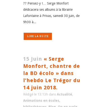
?? Pensez-y !… Serge Monfort
dédicacera ses albums à la librairie
Lafontaine à Privas, samedi 30 juin, de
9h30 à...
LIRE LA SUITE
15 Juin
« Serge
Monfort, chantre de
la BD écolo » dans
l’hebdo Le Trégor du
14 juin 2018.
Rédigé le 13:13h
dans
Actualité
,
Animations en écoles,
bibliothèques
,
Blog
,
On en parle
,