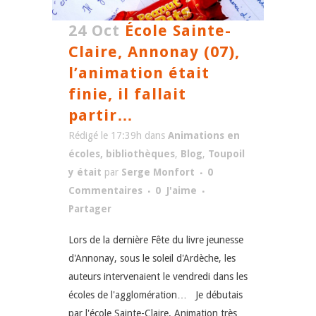
24 Oct
École Sainte-
Claire, Annonay (07),
l’animation était
finie, il fallait
partir…
Rédigé le 17:39h
dans
Animations en
écoles, bibliothèques
,
Blog
,
Toupoil
y était
par
Serge Monfort
0
Commentaires
0
J'aime
Partager
Lors de la dernière Fête du livre jeunesse
d'Annonay, sous le soleil d'Ardèche, les
auteurs intervenaient le vendredi dans les
écoles de l'agglomération… Je débutais
par l'école Sainte-Claire. Animation très