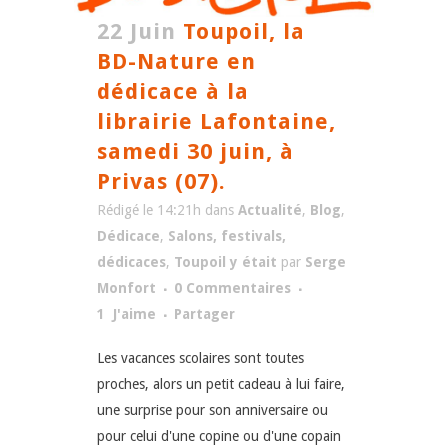
22 Juin
Toupoil, la
BD-Nature en
dédicace à la
librairie Lafontaine,
samedi 30 juin, à
Privas (07).
Rédigé le 14:21h
dans
Actualité
,
Blog
,
Dédicace
,
Salons, festivals,
dédicaces
,
Toupoil y était
par
Serge
Monfort
0 Commentaires
1
J'aime
Partager
Les vacances scolaires sont toutes
proches, alors un petit cadeau à lui faire,
une surprise pour son anniversaire ou
pour celui d'une copine ou d'une copain